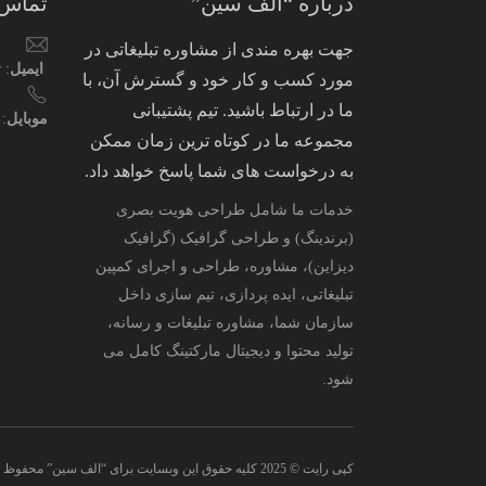
درباره “الف سین”
تماس 
جهت بهره مندی از مشاوره تبلیغاتی در
ایمیل
: info@alefsin.ir
مورد کسب و کار خود و گسترش آن، با
ما در ارتباط باشید. تیم پشتیبانی
موبایل
120817905
مجموعه ما در کوتاه ترین زمان ممکن
به درخواست های شما پاسخ خواهد داد.
خدمات ما شامل طراحی هویت بصری
(برندینگ) و طراحی گرافیک (گرافیک
دیزاین)، مشاوره، طراحی و اجرای کمپین
تبلیغاتی، ایده پردازی، تیم سازی داخل
سازمان شما، مشاوره تبلیغات و رسانه،
تولید محتوا و دیجیتال مارکتینگ کامل می
شود.
کپی رایت © 2025 کلیه حقوق این وبسایت برای “الف سین” محفوظ می باشد