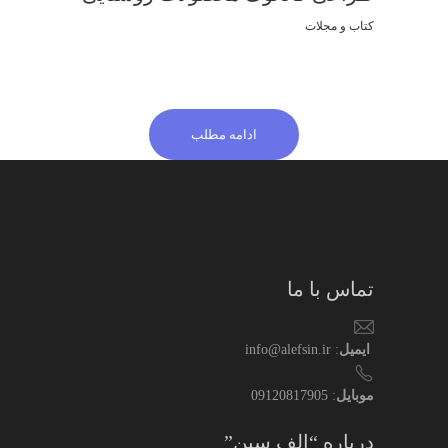
کتاب و مجلات
ادامه مطلب
تماس با ما
ایمیل
: info@alefsin.ir
موبایل
: 09120817905
درباره “الف سین”